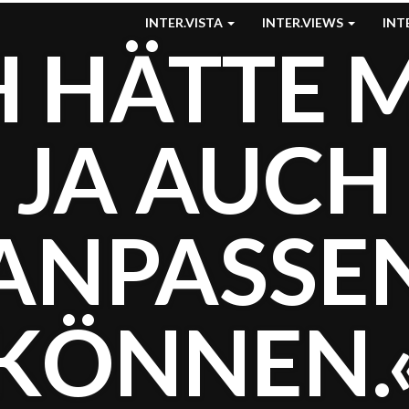
INTER.VISTA
INTER.VIEWS
INT
H HÄTTE 
JA AUCH
ANPASSE
KÖNNEN.