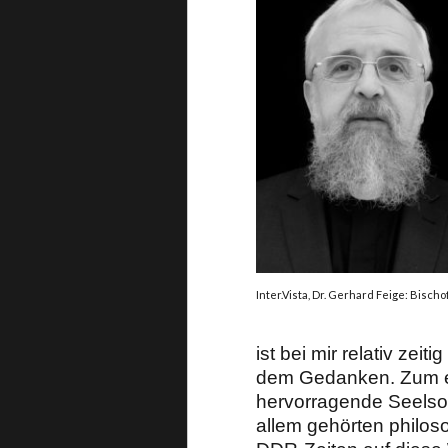
Inter.Vista, Dr. Gerhard Feige: Bisc
ist bei mir relativ zei
dem Gedanken. Zum ei
hervorragende Seelsorg
allem gehörten philos