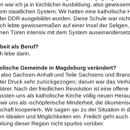
n war ich ja in kirchlicher Ausbildung, also gewisse
staatlichen System. Wir hatten eine katholische Ho
n der DDR ausgebildet wurden. Diese Schule war nicht
Ich lebte gewissermaßen auf einer Insel der Seligen
enen Türen intensiv mit dem System auseinanderset
beit als Beruf?
h lebe darin.
tholische Gemeinde in Magdeburg verändert?
m, also Sachsen-Anhalt und Teile Sachsens und Bran
nter Druck sehr zurückgezogen; darum war das Verhä
rer. Nach der friedlichen Revolution ist eine offene
ssten uns als katholische Kirche völlig neuen Herau
wir uns als ›schöpferische Minderheit, die ökumenis
chaft kooperiert‹. Wir sagen ›ja‹ zu der Situation in 
n Idealen und Möglichkeiten ein. Freilich geht auch
lung dieser Region nicht spurlos vorüber.