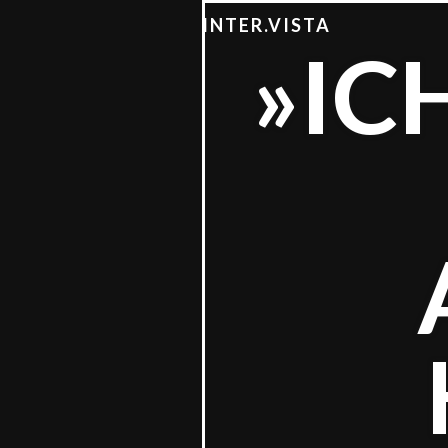
INTER.VISTA
»IC