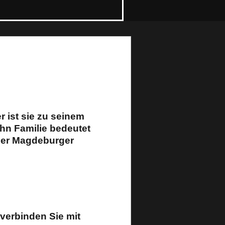
r ist sie zu seinem
ihn Familie bedeutet
 der Magdeburger
verbinden Sie mit