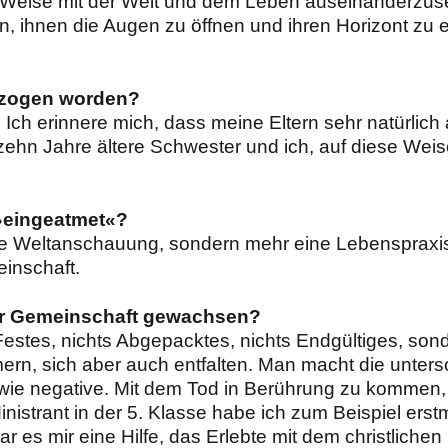
Weise mit der Welt und dem Leben auseinanderzuset
 ihnen die Augen zu öffnen und ihren Horizont zu e
erzogen worden?
. Ich erinnere mich, dass meine Eltern sehr natürli
 zehn Jahre ältere Schwester und ich, auf diese Wei
»eingeatmet«?
ine Weltanschauung, sondern mehr eine Lebenspraxis.
inschaft.
ser Gemeinschaft gewachsen?
Festes, nichts Abgepacktes, nichts Endgültiges, son
n, sich aber auch entfalten. Man macht die unters
 wie negative. Mit dem Tod in Berührung zu kommen
inistrant in der 5. Klasse habe ich zum Beispiel ers
r es mir eine Hilfe, das Erlebte mit dem christliche