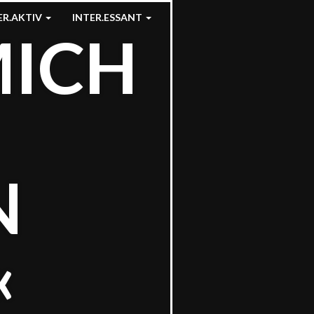
ER.AKTIV
INTER.ESSANT
MICH
N
«