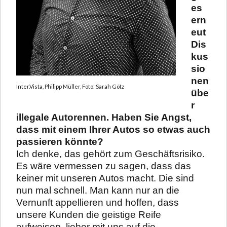
es
ern
eut
Dis
kus
sio
nen
Inter.Vista, Philipp Müller, Foto: Sarah Götz
übe
r
illegale
Autorennen. Haben Sie Angst,
dass mit einem Ihrer Autos so etwas auch
passieren könnte?
Ich denke, das gehört zum Geschäftsrisiko.
Es wäre vermessen zu sagen, dass das
keiner mit unseren Autos macht. Die sind
nun mal schnell. Man kann nur an die
Vernunft appellieren und hoffen, dass
unsere Kunden die geistige Reife
aufweisen, lieber mit uns auf die