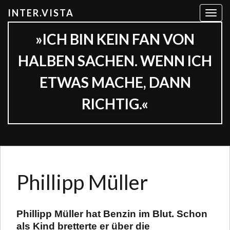
INTER.VISTA
T
o
»ICH BIN KEIN FAN VON
g
g
HALBEN SACHEN. WENN ICH
l
e
ETWAS MACHE, DANN
n
a
RICHTIG.«
v
i
g
a
t
i
Phillipp Müller
o
n
Phillipp
Müller hat Benzin im Blut. Schon
als Kind bretterte er über die